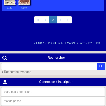
S153
S154
‹‹
1
2
3
››
›
TIMBRES-POSTES
›
ALLEMAGNE
›
Sarre
›
1920 - 1935
Rechercher
› Recherche avancée
Connexion / Inscription
Votre
mail
/
Mot
Identifiant
de