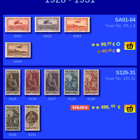
SA01-04
Yvert No. PA 1-4
SA01
SA02
SA03
00
99,
€
49,
00
€
SA04
S125-31
Yvert No. 125-31
S125
S126
S127
S128
S129
00
499,
€
575.00 €
S130
S131