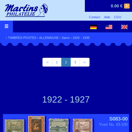
0.00 €
1
Contact
Aide
CGV
›
TIMBRES-POSTES
›
ALLEMAGNE
›
Sarre
›
1920 - 1935
‹‹
1
2
3
››
1922 - 1927
S083-00
Yvert No. 83-100