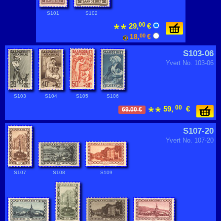
S101
S102
00
29,
€
18,
00
€
S103-06
Yvert No. 103-06
S103
S104
S105
S106
00
59,
€
69.00 €
S107-20
Yvert No. 107-20
S107
S108
S109