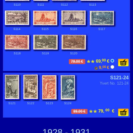
S110
S111
S112
S113
S114
S115
S116
S117
S118
S119
S120
00
69,
€
79.00 €
9,
00
€
S121-24
Yvert No. 121-24
S121
S122
S123
S124
00
79,
€
89.00 €
1928 - 1931