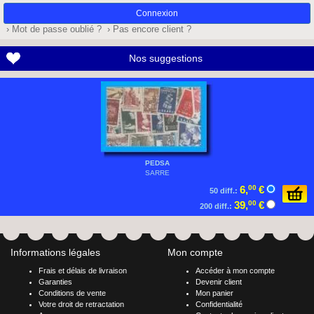
passe
› Mot de passe oublié ?
› Pas encore client ?
Nos suggestions
PEDSA
SARRE
6,
00
€
50 diff.:
39,
00
€
200 diff.:
Informations légales
Mon compte
Frais et délais de livraison
Accéder à mon compte
Garanties
Devenir client
Conditions de vente
Mon panier
Votre droit de retractation
Confidentialité