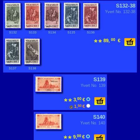
S132-38
Yvert No. 132-38
S132
S133
S134
S135
S136
00
89,
€
S137
S138
S139
Yvert No. 139
00
3,
€
1,
50
€
S140
Yvert No. 140
00
9,
€