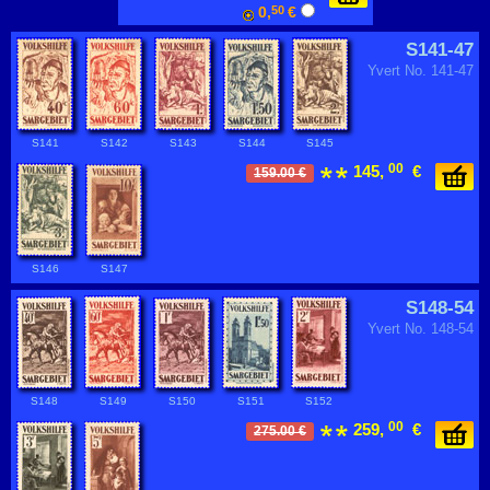
0,
50
€
S141-47
Yvert No. 141-47
S141
S142
S143
S144
S145
00
145,
€
159.00 €
S146
S147
S148-54
Yvert No. 148-54
S148
S149
S150
S151
S152
00
259,
€
275.00 €