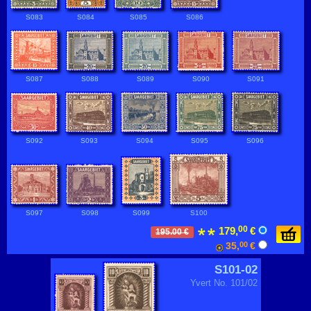
S083
S084
S085
S086
S087
S088
S089
S090
S091
S092
S093
S094
S095
S096
S097
S098
S099
S100
00
179,
€
195.00 €
35,
00
€
S101-02
Yvert No. 101/02