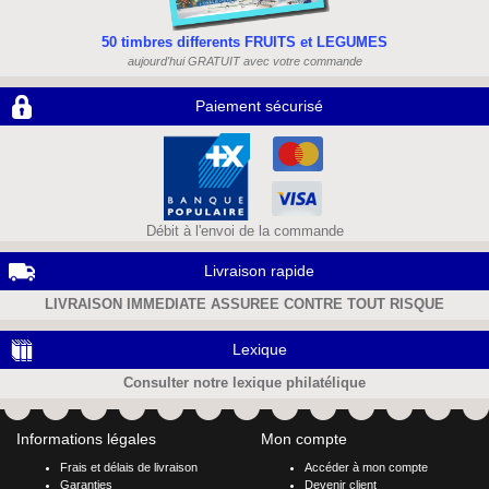
50 timbres differents FRUITS et LEGUMES
aujourd'hui GRATUIT avec votre commande
Paiement sécurisé
Débit à l'envoi de la commande
Livraison rapide
LIVRAISON IMMEDIATE ASSUREE CONTRE TOUT RISQUE
Lexique
Consulter notre lexique philatélique
Informations légales
Mon compte
Frais et délais de livraison
Accéder à mon compte
Garanties
Devenir client