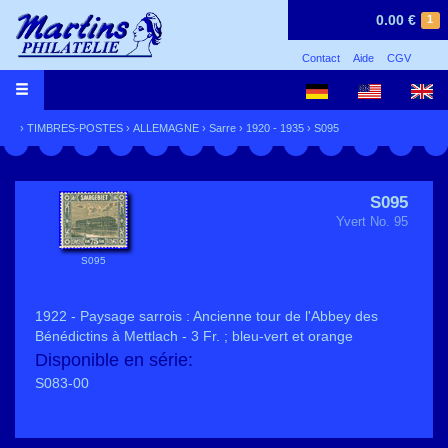
0.00 €
1
Contact
Aide
CGV
›
TIMBRES-POSTES
›
ALLEMAGNE
›
Sarre
›
1920 - 1935
› S095
S095
Yvert No. 95
S095
1922 - Paysage sarrois : Ancienne tour de l'Abbey des
Bénédictins à Mettlach - 3 Fr. ; bleu-vert et orange
Disponible en série:
S083-00