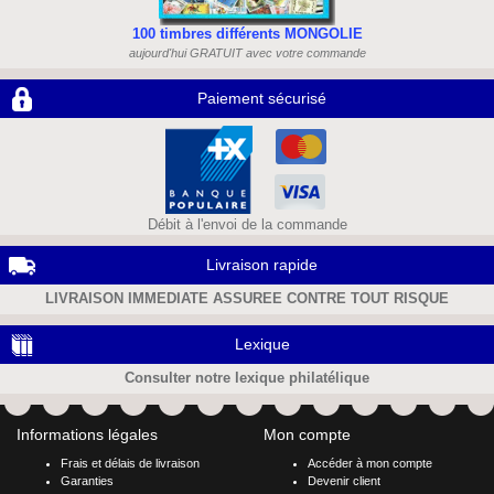
100 timbres différents MONGOLIE
aujourd'hui GRATUIT avec votre commande
Paiement sécurisé
Débit à l'envoi de la commande
Livraison rapide
LIVRAISON IMMEDIATE ASSUREE CONTRE TOUT RISQUE
Lexique
Consulter notre lexique philatélique
Informations légales
Mon compte
Frais et délais de livraison
Accéder à mon compte
Garanties
Devenir client