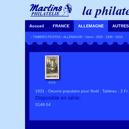
Accueil
FRANCE
ALLEMAGNE
AUTRES
›
TIMBRES-POSTES
›
ALLEMAGNE
›
Sarre
›
1920 - 1935
› S153
S153
1931 - Oeuvre populaire pour Noël : Tableau - 3 Fr. 
Disponible en série:
S148-54