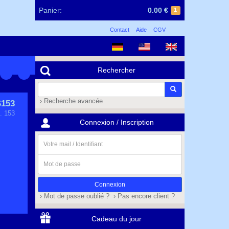
Panier:
0.00 €
1
Contact
Aide
CGV
Rechercher
› Recherche avancée
153
. 153
Connexion / Inscription
Votre
mail
/
Mot
Identifiant
de
passe
› Mot de passe oublié ?
› Pas encore client ?
Cadeau du jour