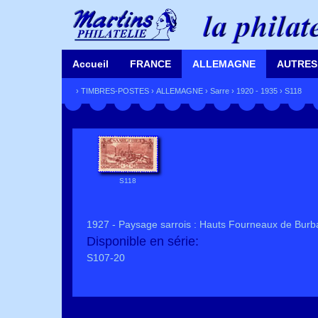
Accueil
FRANCE
ALLEMAGNE
AUTRES
›
TIMBRES-POSTES
›
ALLEMAGNE
›
Sarre
›
1920 - 1935
› S118
S118
1927 - Paysage sarrois : Hauts Fourneaux de Burbac
Disponible en série:
S107-20