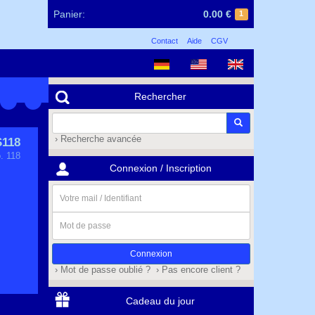
Panier:
0.00 €
1
Contact
Aide
CGV
Rechercher
› Recherche avancée
S118
. 118
Connexion / Inscription
Votre
mail
/
Mot
Identifiant
de
passe
› Mot de passe oublié ?
› Pas encore client ?
Cadeau du jour