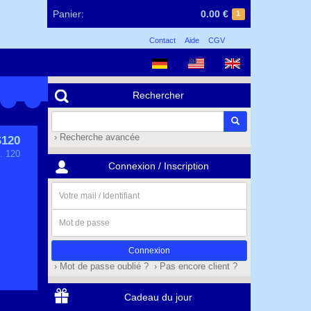
Panier:
0.00 €
1
Contact
Aide
CGV
Rechercher
› Recherche avancée
120
. 120
Connexion / Inscription
Votre
mail
/
Mot
Identifiant
de
passe
› Mot de passe oublié ?
› Pas encore client ?
Cadeau du jour