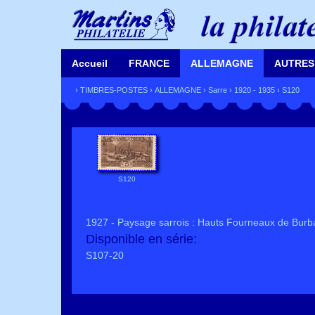
Accueil
FRANCE
ALLEMAGNE
AUTRES
›
TIMBRES-POSTES
›
ALLEMAGNE
›
Sarre
›
1920 - 1935
› S120
S120
1927 - Paysage sarrois : Hauts Fourneaux de Burbac
Disponible en série:
S107-20