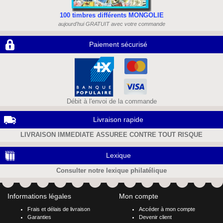
100 timbres différents MONGOLIE
aujourd'hui GRATUIT avec votre commande
Paiement sécurisé
Débit à l'envoi de la commande
Livraison rapide
LIVRAISON IMMEDIATE ASSUREE CONTRE TOUT RISQUE
Lexique
Consulter notre lexique philatélique
Informations légales
Mon compte
Frais et délais de livraison
Accéder à mon compte
Garanties
Devenir client