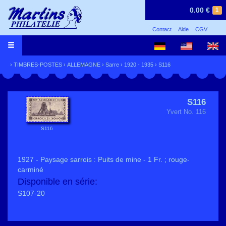
0.00 €
1
Contact
Aide
CGV
›
TIMBRES-POSTES
›
ALLEMAGNE
›
Sarre
›
1920 - 1935
› S116
S116
Yvert No. 116
S116
1927 - Paysage sarrois : Puits de mine - 1 Fr. ; rouge-
carminé
Disponible en série:
S107-20