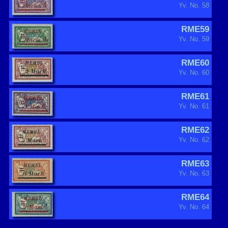
Yv. No. 58
RME59
Yv. No. 59
RME60
Yv. No. 60
RME61
Yv. No. 61
RME62
Yv. No. 62
RME63
Yv. No. 63
RME64
Yv. No. 64