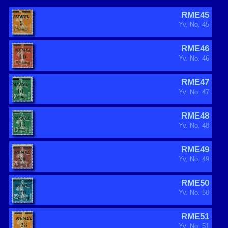
RME45
Yv. No. 45
RME46
Yv. No. 46
RME47
Yv. No. 47
RME48
Yv. No. 48
RME49
Yv. No. 49
RME50
Yv. No. 50
RME51
Yv. No. 51