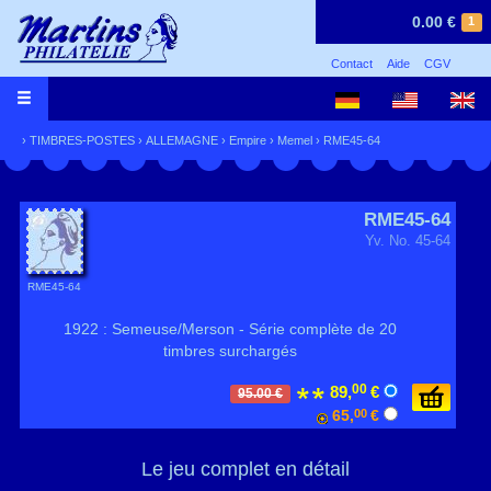
0.00 €
1
Contact
Aide
CGV
›
TIMBRES-POSTES
›
ALLEMAGNE
›
Empire
›
Memel
› RME45-64
RME45-64
Yv. No. 45-64
RME45-64
1922 : Semeuse/Merson - Série complète de 20
timbres surchargés
00
89,
€
95.00 €
65,
00
€
Le jeu complet en détail