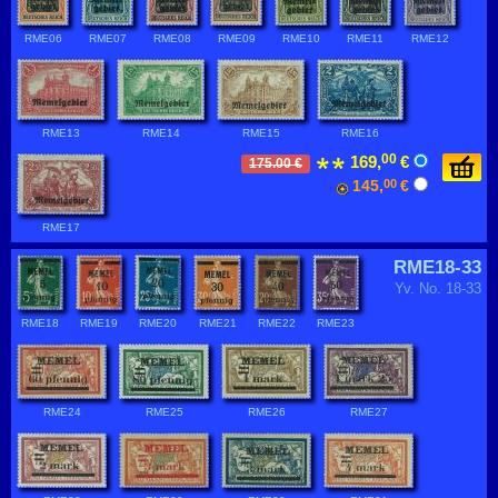
RME06
RME07
RME08
RME09
RME10
RME11
RME12
RME13
RME14
RME15
RME16
00
169,
€
175.00 €
145,
00
€
RME17
RME18-33
Yv. No. 18-33
RME18
RME19
RME20
RME21
RME22
RME23
RME24
RME25
RME26
RME27