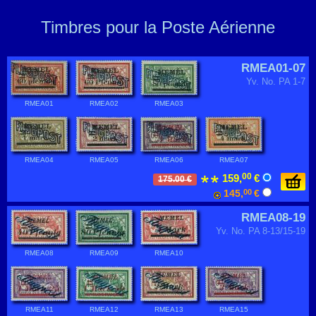
Timbres pour la Poste Aérienne
RMEA01-07
Yv. No. PA 1-7
RMEA01
RMEA02
RMEA03
RMEA04
RMEA05
RMEA06
RMEA07
00
159,
€
175.00 €
145,
00
€
RMEA08-19
Yv. No. PA 8-13/15-19
RMEA08
RMEA09
RMEA10
RMEA11
RMEA12
RMEA13
RMEA15