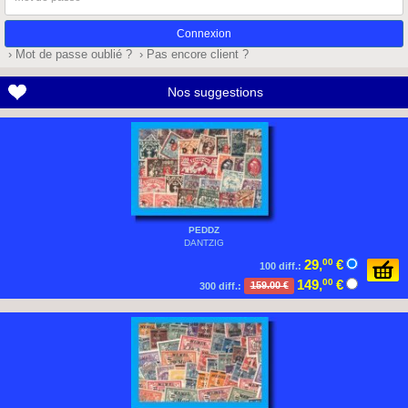
de
passe
› Mot de passe oublié ?
› Pas encore client ?
Nos suggestions
PEDDZ
DANTZIG
29,
00
€
100 diff.:
149,
00
€
300 diff.:
159.00 €