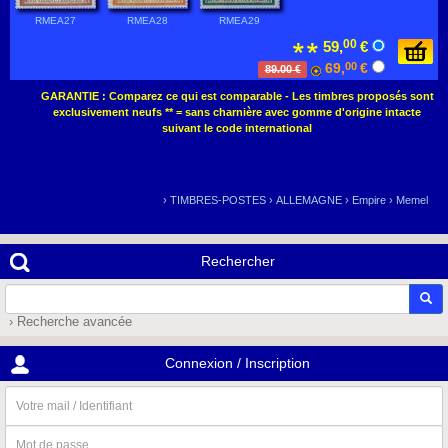
RMEA27
RMEA28
RMEA29
00
59,
€
69,
00
€
89.00 €
GARANTIE : Comparez ce qui est comparable - Les timbres proposés sont
exclusivement neufs ** = sans charnière avec gomme d'origine intacte
suivant le code international
›
TIMBRES-POSTES
›
ALLEMAGNE
›
Empire
›
Memel
Rechercher
› Recherche avancée
Connexion / Inscription
Votre
mail
/
Mot
Identifiant