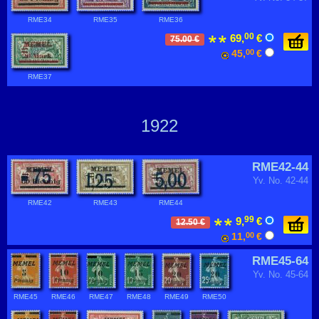
RME34
RME35
RME36
00
69,
€
75.00 €
45,
00
€
RME37
1922
RME42-44
Yv. No. 42-44
RME42
RME43
RME44
99
9,
€
12.50 €
11,
00
€
RME45-64
Yv. No. 45-64
RME45
RME46
RME47
RME48
RME49
RME50