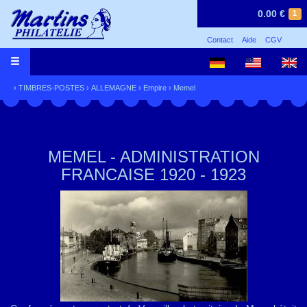
0.00 €
1
Contact
Aide
CGV
›
TIMBRES-POSTES
›
ALLEMAGNE
›
Empire
›
Memel
MEMEL - ADMINISTRATION
FRANCAISE 1920 - 1923