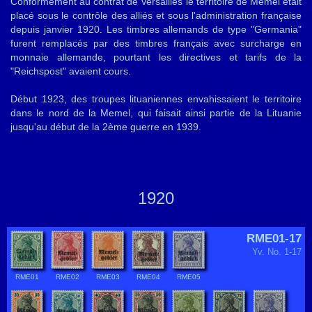
Conformément au contrat de Versailles le territoire de Memel était
placé sous le contrôle des alliés et sous l'administration française
depuis janvier 1920. Les timbres allemands de type "Germania"
furent remplacés par des timbres français avec surcharge en
monnaie allemande, pourtant les directives et tarifs de la
"Reichspost" avaient cours.
Début 1923, des troupes lituaniennes envahissaient le territoire
dans le nord de la Memel, qui faisait ainsi partie de la Lituanie
jusqu'au début de la 2ème guerre en 1939.
1920
RME01-17
Yv. No. 1-17
RME01
RME02
RME03
RME04
RME05