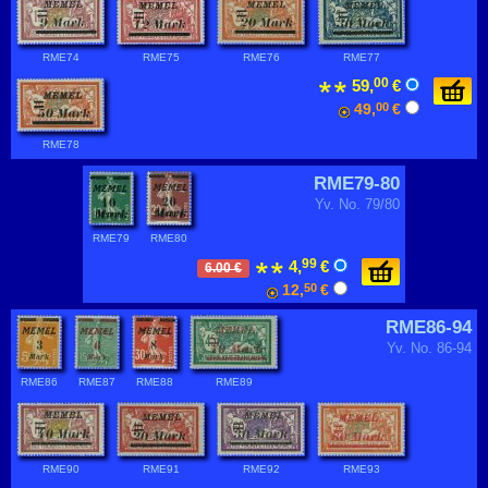
RME74
RME75
RME76
RME77
00
59,
€
49,
00
€
RME78
RME79-80
Yv. No. 79/80
RME79
RME80
99
4,
€
6.00 €
12,
50
€
RME86-94
Yv. No. 86-94
RME86
RME87
RME88
RME89
RME90
RME91
RME92
RME93