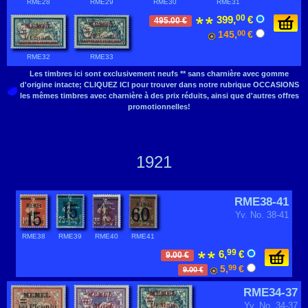
RME28
RME29
RME30
RME31
00
399,
€
495.00 €
145,
00
€
RME32
RME33
Les timbres ici sont exclusivement neufs ** sans charnière avec gomme
d'origine intacte; CLIQUEZ ICI pour trouver dans notre rubrique OCCASIONS
les mêmes timbres avec charnière à des prix réduits, ainsi que d'autres offres
promotionnelles!
1921
RME38-41
Yv. No. 38-41
RME38
RME39
RME40
RME41
99
6,
€
9.00 €
5,
99
€
9.00 €
RME34-37
Yv. No. 34-37