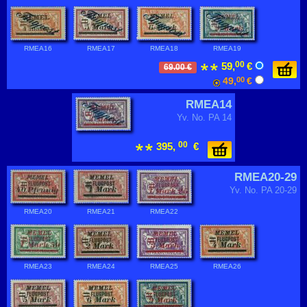
RMEA16
RMEA17
RMEA18
RMEA19
00
59,
€
69.00 €
49,
00
€
RMEA14
Yv. No. PA 14
00
395,
€
RMEA20-29
Yv. No. PA 20-29
RMEA20
RMEA21
RMEA22
RMEA23
RMEA24
RMEA25
RMEA26