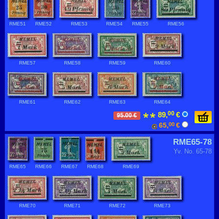
RME51
RME52
RME53
RME54
RME55
RME56
RME57
RME58
RME59
RME60
RME61
RME62
RME63
RME64
00
89,
€
95.00 €
65,
00
€
RME65-78
Yv. No. 65-78
RME65
RME66
RME67
RME68
RME69
RME70
RME71
RME72
RME73