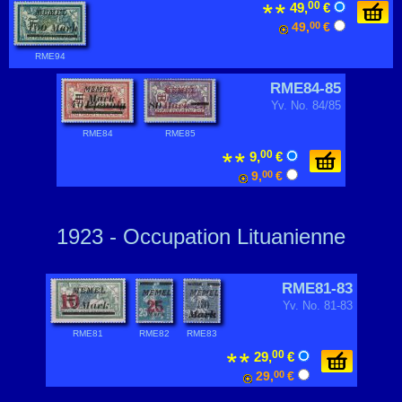
00
49,
€
49,
00
€
RME94
RME84-85
Yv. No. 84/85
RME84
RME85
00
9,
€
9,
00
€
1923 - Occupation Lituanienne
RME81-83
Yv. No. 81-83
RME81
RME82
RME83
00
29,
€
29,
00
€