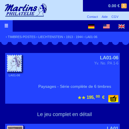
0.00 €
1
Contact
Aide
CGV
›
TIMBRES-POSTES
›
LIECHTENSTEIN
›
1913 - 1944
› LA01-06
LA01-06
Yv. No. PA 1-6
LA01-06
Paysages - Série complète de 6 timbres
00
195,
€
Le jeu complet en détail
LA01