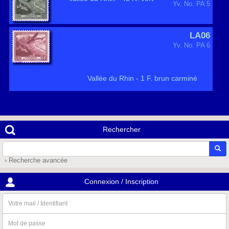
Yv. No. PA 5
LA06
Yv. No. PA 6
Vallée du Rhin - 1 F. brun carminé
Rechercher
› Recherche avancée
Connexion / Inscription
Votre
mail
/
Mot
Identifiant
de