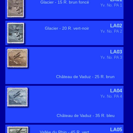
Glacier - 15 R. brun foncé
Yv. No. PA 1
LA02
Glacier - 20 R. vert-noir
Yv. No. PA 2
LA03
Yv. No. PA 3
Château de Vaduz - 25 R. brun
LA04
Yv. No. PA 4
Château de Vaduz - 35 R. bleu
LA05
Vallée du Rhin - 45 R. vert