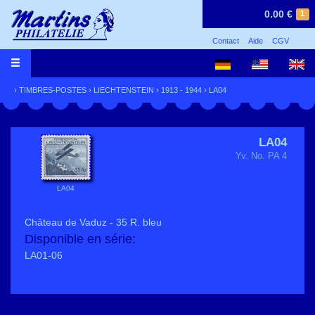
0.00 €
1
Contact
Aide
CGV
›
TIMBRES-POSTES
›
LIECHTENSTEIN
›
1913 - 1944
› LA04
LA04
Yv. No. PA 4
LA04
Château de Vaduz - 35 R. bleu
Disponible en série:
LA01-06