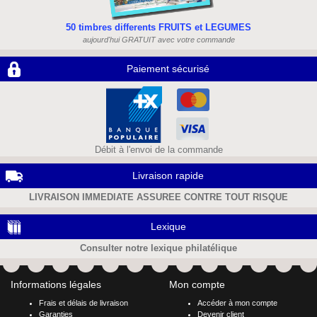
50 timbres differents FRUITS et LEGUMES
aujourd'hui GRATUIT avec votre commande
Paiement sécurisé
Débit à l'envoi de la commande
Livraison rapide
LIVRAISON IMMEDIATE ASSUREE CONTRE TOUT RISQUE
Lexique
Consulter notre lexique philatélique
Informations légales
Mon compte
Frais et délais de livraison
Accéder à mon compte
Garanties
Devenir client