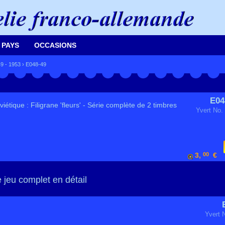
 PAYS
OCCASIONS
9 - 1953
› E048-49
E04
étique : Filigrane 'fleurs' - Série complète de 2 timbres
Yvert No.
3,
00
€
 jeu complet en détail
Yvert 