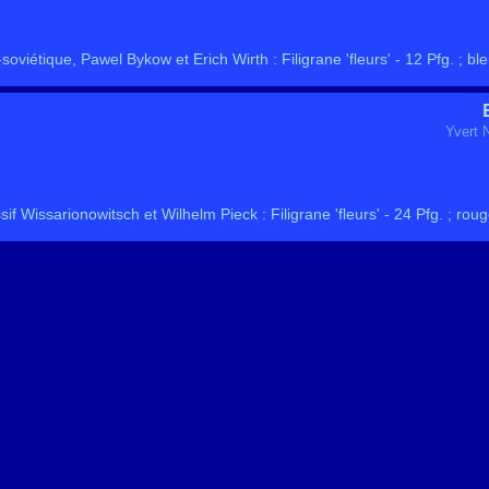
viétique, Pawel Bykow et Erich Wirth : Filigrane 'fleurs' - 12 Pfg. ; bl
Yvert 
f Wissarionowitsch et Wilhelm Pieck : Filigrane 'fleurs' - 24 Pfg. ; rou