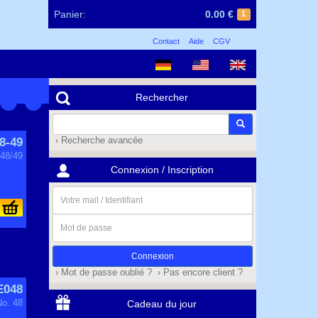
Panier:
0.00 €
1
Contact
Aide
CGV
Rechercher
8-49
› Recherche avancée
 48/49
Connexion / Inscription
Votre
mail
/
Mot
Identifiant
de
passe
› Mot de passe oublié ?
› Pas encore client ?
E048
No. 48
Cadeau du jour