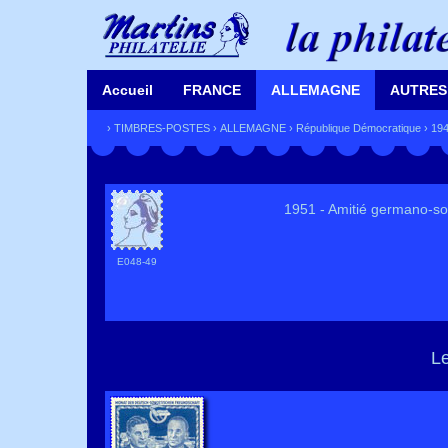
Accueil
FRANCE
ALLEMAGNE
AUTRES
›
TIMBRES-POSTES
›
ALLEMAGNE
›
République Démocratique
›
194
1951 - Amitié germano-sovi
E048-49
Le