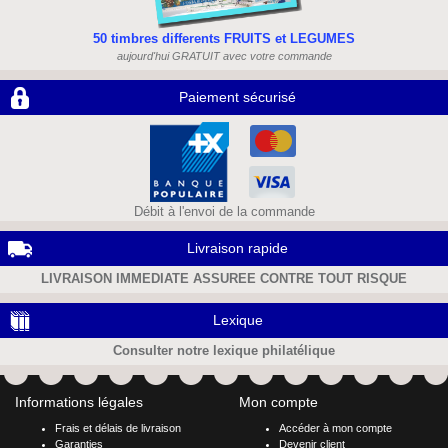
50 timbres differents FRUITS et LEGUMES
aujourd'hui GRATUIT avec votre commande
Paiement sécurisé
Débit à l'envoi de la commande
Livraison rapide
LIVRAISON IMMEDIATE ASSUREE CONTRE TOUT RISQUE
Lexique
Consulter notre lexique philatélique
Informations légales
Mon compte
Frais et délais de livraison
Accéder à mon compte
Garanties
Devenir client