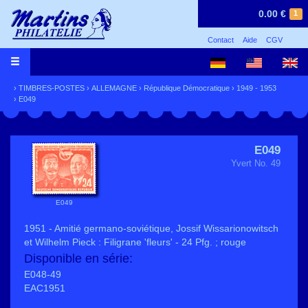
0.00 €
1
Contact
Aide
CGV
›
TIMBRES-POSTES
›
ALLEMAGNE
›
République Démocratique
›
1949 - 1953
› E049
E049
Yvert No. 49
E049
1951 - Amitié germano-soviétique, Jossif Wissarionowitsch
et Wilhelm Pieck : Filigrane 'fleurs' - 24 Pfg. ; rouge
Disponible en série:
E048-49
EAC1951