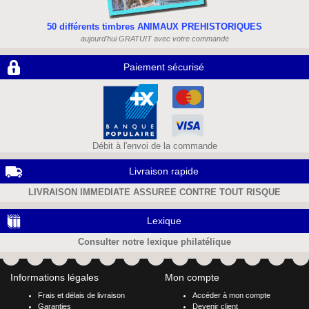
50 différents timbres ANIMAUX PREHISTORIQUES
aujourd'hui GRATUIT avec votre commande
Paiement sécurisé
Débit à l'envoi de la commande
Livraison rapide
LIVRAISON IMMEDIATE ASSUREE CONTRE TOUT RISQUE
Lexique
Consulter notre lexique philatélique
Informations légales
Mon compte
Frais et délais de livraison
Accéder à mon compte
Garanties
Devenir client