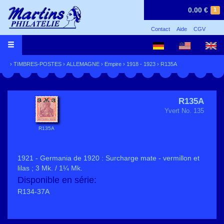
0.00 €
1
Contact
Aide
CGV
›
TIMBRES-POSTES
›
ALLEMAGNE
›
Empire
›
1918 - 1923
› R135A
R135A
Yvert No. 135
R135A
1921 - Germania de 1920 : Surcharge mate - vermillon et
lilas ; 3 Mk. / 1¼ Mk.
Disponible en série:
R134-37A