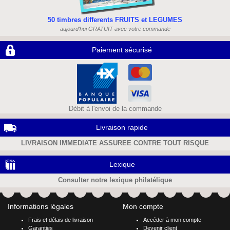
50 timbres differents FRUITS et LEGUMES
aujourd'hui GRATUIT avec votre commande
Paiement sécurisé
Débit à l'envoi de la commande
Livraison rapide
LIVRAISON IMMEDIATE ASSUREE CONTRE TOUT RISQUE
Lexique
Consulter notre lexique philatélique
Informations légales
Mon compte
Frais et délais de livraison
Accéder à mon compte
Garanties
Devenir client