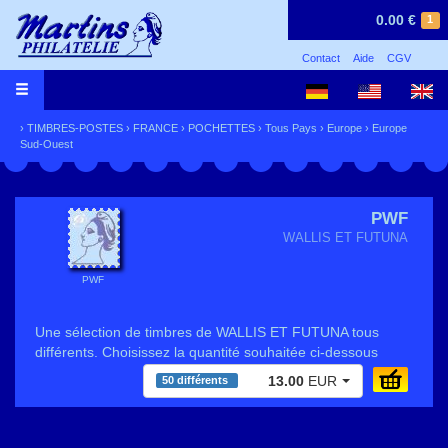
0.00 €
1
Contact
Aide
CGV
›
TIMBRES-POSTES
›
FRANCE
›
POCHETTES
›
Tous Pays
›
Europe
›
Europe
Sud-Ouest
PWF
WALLIS ET FUTUNA
PWF
Une sélection de timbres de WALLIS ET FUTUNA tous
différents. Choisissez la quantité souhaitée ci-dessous
13.00
EUR
50 différents