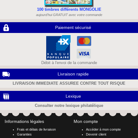
100 timbres différents MONGOLIE
aujourd'hui GRATUIT avec votre commande
Paiement sécurisé
Débit à l'envoi de la commande
Livraison rapide
LIVRAISON IMMEDIATE ASSUREE CONTRE TOUT RISQUE
Lexique
Consulter notre lexique philatélique
Informations légales
Mon compte
Frais et délais de livraison
Accéder à mon compte
Garanties
Devenir client