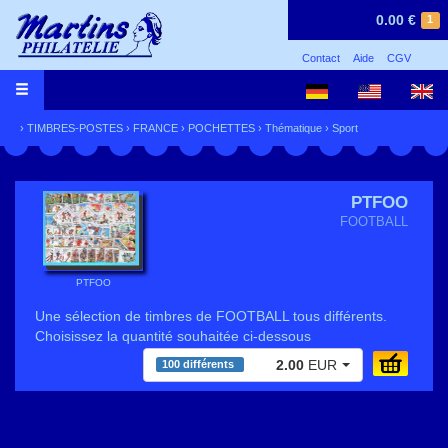
0.00 €
1
Contact
Aide
CGV
›
TIMBRES-POSTES
›
FRANCE
›
POCHETTES
›
Thématique
›
Sport
PTFOO
FOOTBALL
PTFOO
Une sélection de timbres de FOOTBALL tous différents.
Choisissez la quantité souhaitée ci-dessous
2.00
EUR
100 différents