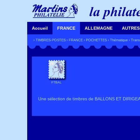
Accueil
FRANCE
ALLEMAGNE
AUTRES
›
TIMBRES-POSTES
›
FRANCE
›
POCHETTES
›
Thématique
›
Trans
PTBAL
Une sélection de timbres de BALLONS ET DIRIGEABL