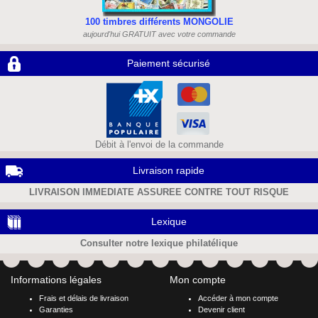
100 timbres différents MONGOLIE
aujourd'hui GRATUIT avec votre commande
Paiement sécurisé
Débit à l'envoi de la commande
Livraison rapide
LIVRAISON IMMEDIATE ASSUREE CONTRE TOUT RISQUE
Lexique
Consulter notre lexique philatélique
Informations légales
Mon compte
Frais et délais de livraison
Accéder à mon compte
Garanties
Devenir client