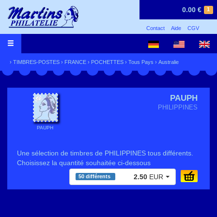
0.00 €
1
Contact
Aide
CGV
›
TIMBRES-POSTES
›
FRANCE
›
POCHETTES
›
Tous Pays
›
Australie
PAUPH
PHILIPPINES
PAUPH
Une sélection de timbres de PHILIPPINES tous différents.
Choisissez la quantité souhaitée ci-dessous
2.50
EUR
50 différents