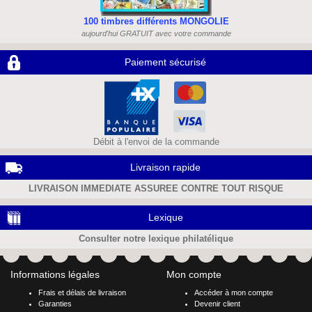
100 timbres différents MONGOLIE
aujourd'hui GRATUIT avec votre commande
Paiement sécurisé
Débit à l'envoi de la commande
Livraison rapide
LIVRAISON IMMEDIATE ASSUREE CONTRE TOUT RISQUE
Lexique
Consulter notre lexique philatélique
Informations légales
Mon compte
Frais et délais de livraison
Accéder à mon compte
Garanties
Devenir client