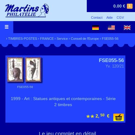
0.00 €
1
Contact
Aide
CGV
›
TIMBRES-POSTES
›
FRANCE
›
Service
›
Conseil de l'Europe
› FSE055-56
FSE055-56
Yv. 120/21
FSE055-56
1999 - Art : Statues antiques et contemporaines - Série
2 timbres
50
2,
€
Le jeu complet en détail