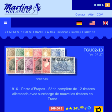
0.00 €
1
Contact
Aide
CGV
›
TIMBRES-POSTES
›
FRANCE
›
Autres Emissions
›
Guerre
› FGU02-13
FGU02-13
Yv. 26-37
FGU02-13
1916 - Poste d'Etapes - Série complète de 12 timbres
allemands avec surcharge de nouvelles timbres en
Franc
00
145,
€
169.00 €