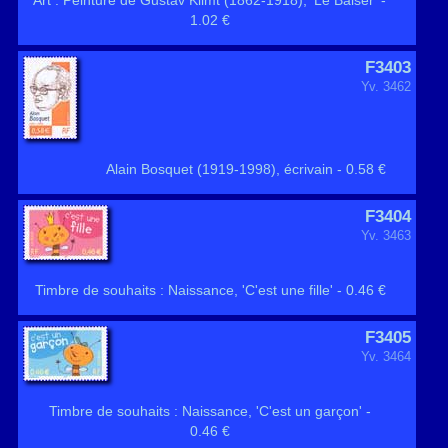
Art : Peinture de Gustav Klimt (1862-1918), 'Le Baiser' -
1.02 €
F3403
Yv. 3462
Alain Bosquet (1919-1998), écrivain - 0.58 €
F3404
Yv. 3463
Timbre de souhaits : Naissance, 'C'est une fille' - 0.46 €
F3405
Yv. 3464
Timbre de souhaits : Naissance, 'C'est un garçon' -
0.46 €