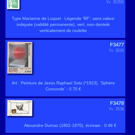
Yv. 3535B
Type Marianne de Luquet : Légende 'RF', sans valeur
indiquée (validité permanente), vert, non-dentelé
verticalement de roulette
F3477
Yv. 3535
Art : Peinture de Jesús Raphael Soto (*1923), 'Sphère
Concorde' - 0.75 €
F3478
Yv. 3536
Alexandre Dumas (1802-1870), écrivain - 0.46 €