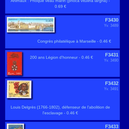
Animaux : Phoque veau marin (phoca vitulina largha) -
0.69 €
F3430
Yv. 3489
Congrès philatélique à Marseille - 0.46 €
F3431
200 ans Légion d'honneur - 0.46 €
Yv. 3490
F3432
Yv. 3491
Louis Delgrès (1766-1802), défenseur de l'abolition de
l'esclavage - 0.46 €
F3433