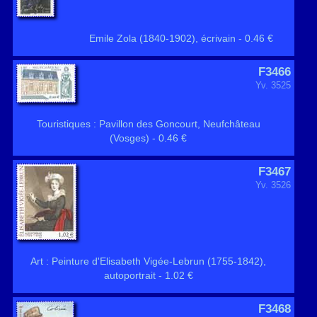
Emile Zola (1840-1902), écrivain - 0.46 €
F3466
Yv. 3525
Touristiques : Pavillon des Goncourt, Neufchâteau
(Vosges) - 0.46 €
F3467
Yv. 3526
Art : Peinture d'Elisabeth Vigée-Lebrun (1755-1842),
autoportrait - 1.02 €
F3468