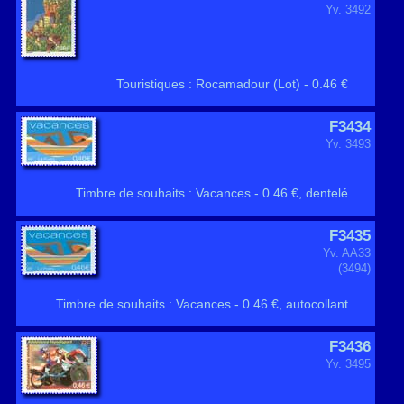
Yv. 3492
Touristiques : Rocamadour (Lot) - 0.46 €
F3434
Yv. 3493
Timbre de souhaits : Vacances - 0.46 €, dentelé
F3435
Yv. AA33
(3494)
Timbre de souhaits : Vacances - 0.46 €, autocollant
F3436
Yv. 3495