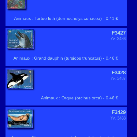
Animaux : Tortue luth (dermochelys coriacea) - 0.41 €
F3427
Yv. 3486
Animaux : Grand dauphin (tursiops truncatus) - 0.46 €
F3428
Yv. 3487
Animaux : Orque (orcinus orca) - 0.46 €
F3429
Yv. 3488