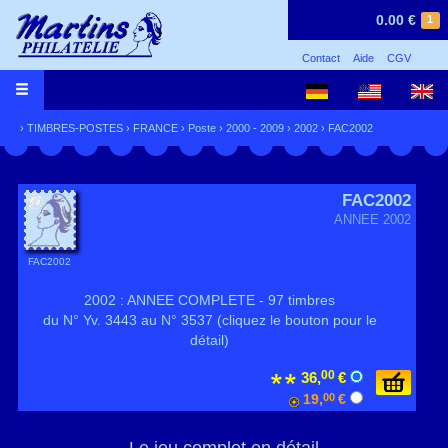
0.00 €
1
Contact
Aide
CGV
›
TIMBRES-POSTES
›
FRANCE
›
Poste
›
2000 - 2009
›
2002
› FAC2002
FAC2002
ANNEE 2002
FAC2002
2002 : ANNEE COMPLETE - 97 timbres
du N° Yv. 3443 au N° 3537 (cliquez le bouton pour le
détail)
00
36,
€
19,
00
€