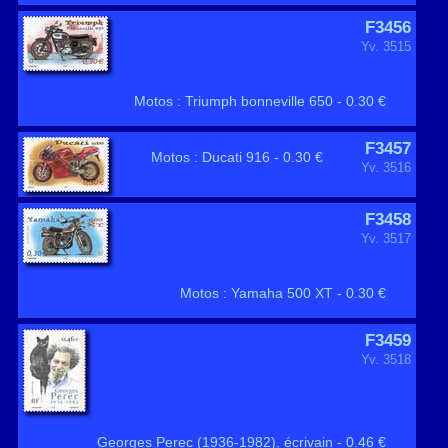
F3456
Yv. 3515
Motos : Triumph bonneville 650 - 0.30 €
F3457
Motos : Ducati 916 - 0.30 €
Yv. 3516
F3458
Yv. 3517
Motos : Yamaha 500 XT - 0.30 €
F3459
Yv. 3518
Georges Perec (1936-1982), écrivain - 0.46 €