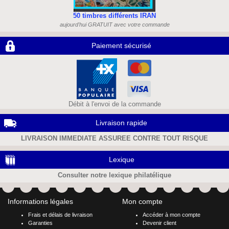
50 timbres différents IRAN
aujourd'hui GRATUIT avec votre commande
Paiement sécurisé
Débit à l'envoi de la commande
Livraison rapide
LIVRAISON IMMEDIATE ASSUREE CONTRE TOUT RISQUE
Lexique
Consulter notre lexique philatélique
Informations légales
Mon compte
Frais et délais de livraison
Accéder à mon compte
Garanties
Devenir client