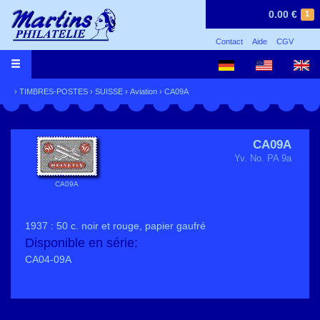
0.00 €
1
Contact
Aide
CGV
›
TIMBRES-POSTES
›
SUISSE
›
Aviation
› CA09A
CA09A
Yv. No. PA 9a
CA09A
1937 : 50 c. noir et rouge, papier gaufré
Disponible en série:
CA04-09A