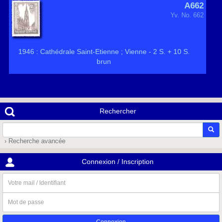
A662
Yv. No. 662
1946 : Cathédrale Saint-Etienne ; Vienne - 2 S. + 10 S.
brun
Rechercher
› Recherche avancée
Connexion / Inscription
Votre
mail
/
Mot
Identifiant
de
passe