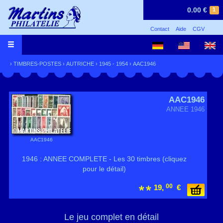
0.00 €
1
Contact
Aide
CGV
›
TIMBRES-POSTES
›
AUTRICHE
›
1945 - 1954
› AAC1946
AAC1946
ANNEE 1946
AAC1946
1946 : ANNEE COMPLETE - Les 30 timbres (cliquez
pour le détail)
00
19,
€
Le jeu complet en détail