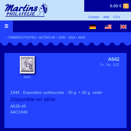
0.00 €
1
Contact
Aide
CGV
›
TIMBRES-POSTES
›
AUTRICHE
›
1945 - 1954
› A642
A642
Yv. No. 642
A642
1946 : Exposition antifasciste - 30 g. + 30 g. violet
Disponible en série:
A638-45
AAC1946