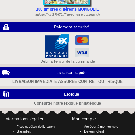
100 timbres différents MONGOLIE
aujourd'hui GRATUIT avec votre commande
Paiement sécurisé
Débit à l'envoi de la commande
Livraison rapide
LIVRAISON IMMEDIATE ASSUREE CONTRE TOUT RISQUE
Lexique
Consulter notre lexique philatélique
Informations légales
Mon compte
Frais et délais de livraison
Accéder à mon compte
Garanties
Devenir client