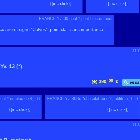
{{inc:click}}
{{inc:click}}
FRANCE Yv. 30 neuf * petit bloc de neuf
culaire et signé "Calves", point clair sans importance
110
. 13 (*)
00
390,
€
en sa
uf * en bloc de 4, TB
FRANCE Yv. 40Bc "chocolat foncé", oblitéré, TTB
{{inc:click}}
{{inc:click}}
110