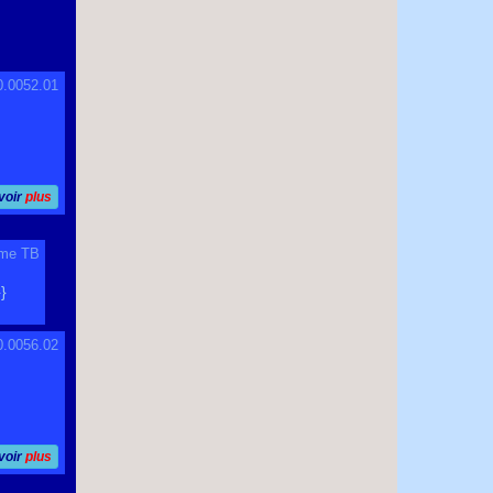
0.0052.01
voir
plus
mme TB
}}
0.0056.02
voir
plus