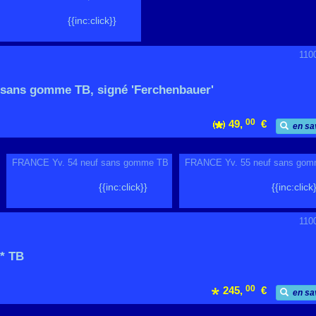
{{inc:click}}
110
sans gomme TB, signé 'Ferchenbauer'
00
49,
€
en sa
FRANCE Yv. 54 neuf sans gomme TB
FRANCE Yv. 55 neuf sans go
{{inc:click}}
{{inc:click
110
* TB
00
245,
€
en sa