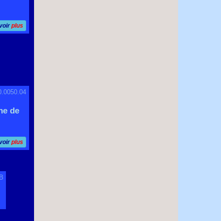
voir
plus
0.0050.04
he de
voir
plus
TB