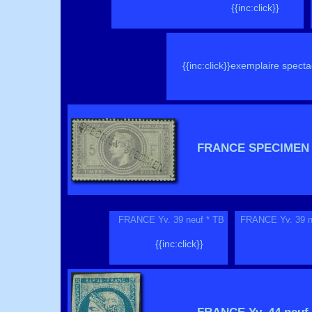
{{inc:click}}
{{inc:click}}exemplaire specta
FRANCE SPECIMEN Yv
FRANCE Yv. 39 neuf * TB
FRANCE Yv. 39 ne
{{inc:click}}