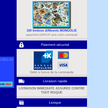
100 timbres différents MONGOLIE
aujourd'hui GRATUIT avec votre commande
Paiement sécurisé
0.0012.03
Débit à l'envoi de la commande
Livraison rapide
voir
plus
LIVRAISON IMMEDIATE ASSUREE CONTRE
TOUT RISQUE
Lexique