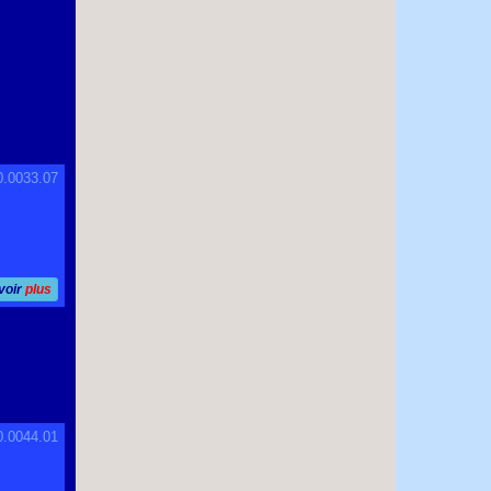
0.0033.07
voir
plus
0.0044.01