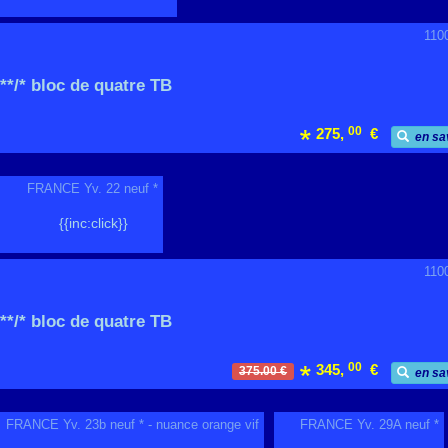
110
*/* bloc de quatre TB
00
275,
€
en sa
FRANCE Yv. 22 neuf *
{{inc:click}}
110
*/* bloc de quatre TB
00
345,
€
375.00 €
en sa
FRANCE Yv. 23b neuf * - nuance orange vif
FRANCE Yv. 29A neuf *