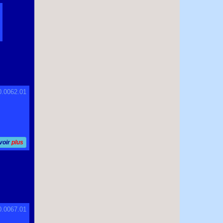
B
0.0062.01
voir
plus
0.0067.01