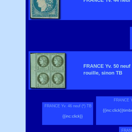
FRANCE Yv. 44 neuf 
FRANCE Yv. 50 neuf *
rouille, sinon TB
FRANCE Yv.
FRANCE Yv. 46 neuf (*) TB
{{inc:click}}tim
{{inc:click}}
FRANC