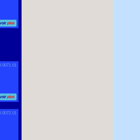
voir
plus
0.0071.01
voir
plus
0.0072.01