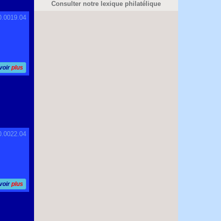
Consulter notre lexique philatélique
0.0019.04
voir
plus
0.0022.04
voir
plus