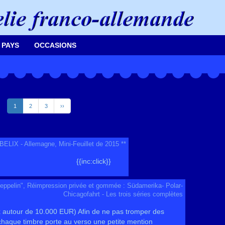
 PAYS
OCCASIONS
1
2
3
››
LIX - Allemagne, Mini-Feuillet de 2015 **
{{inc:click}}
eppelin", Réimpression privée et gommée : Südamerika- Polar-
Chicagofahrt - Les trois séries complètes
x autour de 10.000 EUR) Afin de ne pas tromper des
, chaque timbre porte au verso une petite mention