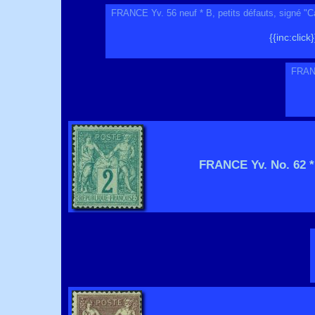
FRANCE Yv. 56 neuf * B, petits défauts, signé "C
{{inc:click}
FRAN
FRANCE Yv. No. 62 *