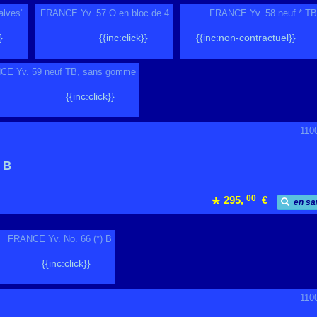
alves"
FRANCE Yv. 57 O en bloc de 4
FRANCE Yv. 58 neuf * T
}
{{inc:click}}
{{inc:non-contractuel}}
CE Yv. 59 neuf TB, sans gomme
{{inc:click}}
110
 B
00
295,
€
en sa
FRANCE Yv. No. 66 (*) B
{{inc:click}}
110