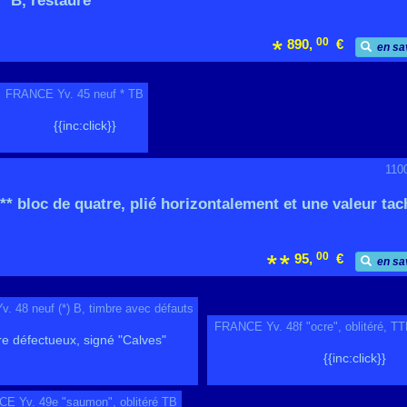
* B, restauré
00
890,
€
en sa
FRANCE Yv. 45 neuf * TB
{{inc:click}}
110
* bloc de quatre, plié horizontalement et une valeur tac
00
95,
€
en sa
 48 neuf (*) B, timbre avec défauts
FRANCE Yv. 48f "ocre", oblitéré, T
bre défectueux, signé "Calves"
{{inc:click}}
E Yv. 49e "saumon", oblitéré TB