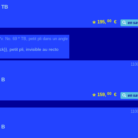
 TB
00
195,
€
en sa
 No. 69 * TB, petit pli dans un angle
ick}}, petit pli, invisible au recto
110
 B
00
159,
€
en sa
110
 B