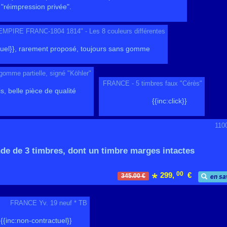
"réimpression privée".
MPIRE FRANC-1804 1814" - Les 8 couleurs différentes
tuel}}, rarement proposé, toujours sans gomme
gomme partielle, signé "Köhler"
FRANCE - 5 timbres faux "Cérès"
is, belle pièce de qualité
{{inc:click}}
110
de de 3 timbres, dont un timbre marges intactes
00
299,
€
345.00 €
en sa
FRANCE Yv. 19 neuf * TB
{{inc:non-contractuel}}