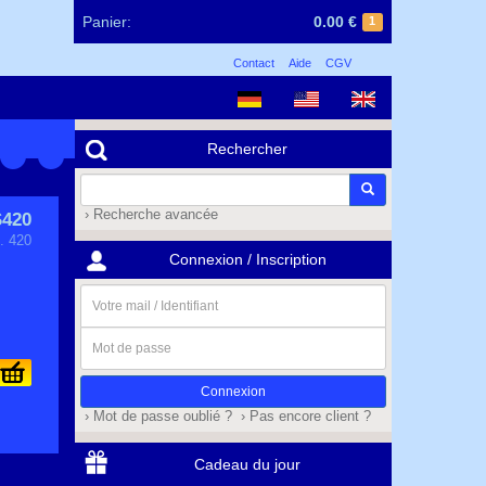
Panier:
0.00 €
1
Contact
Aide
CGV
Rechercher
› Recherche avancée
420
. 420
Connexion / Inscription
Votre
mail
/
Mot
Identifiant
de
passe
› Mot de passe oublié ?
› Pas encore client ?
Cadeau du jour