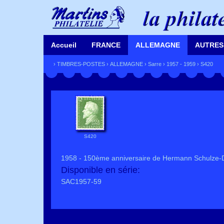
Accueil
FRANCE
ALLEMAGNE
AUTRES
›
TIMBRES-POSTES
›
ALLEMAGNE
›
Sarre
›
1957 - 1959
› S420
S420
1958 - 150ème anniversaire de Hermann Schulze-De
Disponible en série:
SAC1957-59