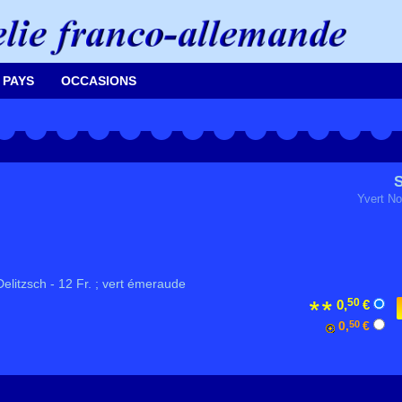
 PAYS
OCCASIONS
S
Yvert No
litzsch - 12 Fr. ; vert émeraude
50
0,
€
0,
50
€