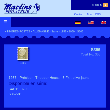
0.00 €
1
Contact
Aide
CGV
›
TIMBRES-POSTES
›
ALLEMAGNE
›
Sarre
›
1957 - 1959
› S366
S366
Yvert No. 366
S366
1957 - Président Theodor Heuss - 5 Fr. ; olive-jaune
Disponible en série:
SAC1957-59
S362-81