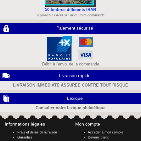
50 timbres différents IRAN
aujourd'hui GRATUIT avec votre commande
Paiement sécurisé
Débit à l'envoi de la commande
Livraison rapide
LIVRAISON IMMEDIATE ASSUREE CONTRE TOUT RISQUE
Lexique
Consulter notre lexique philatélique
Informations légales
Mon compte
Frais et délais de livraison
Accéder à mon compte
Garanties
Devenir client