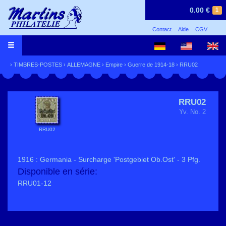
0.00 €
1
Contact
Aide
CGV
›
TIMBRES-POSTES
›
ALLEMAGNE
›
Empire
›
Guerre de 1914-18
› RRU02
RRU02
Yv. No. 2
RRU02
1916 : Germania - Surcharge 'Postgebiet Ob.Ost' - 3 Pfg.
Disponible en série:
RRU01-12