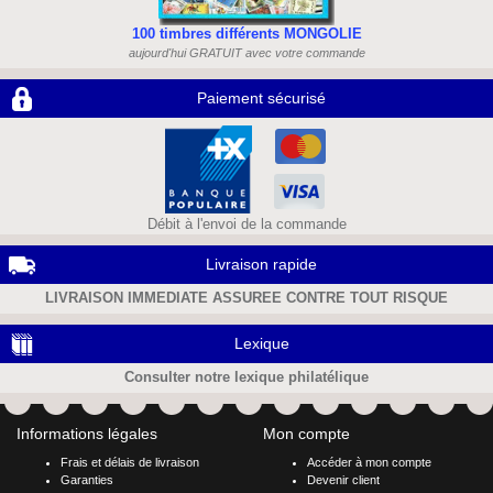
100 timbres différents MONGOLIE
aujourd'hui GRATUIT avec votre commande
Paiement sécurisé
Débit à l'envoi de la commande
Livraison rapide
LIVRAISON IMMEDIATE ASSUREE CONTRE TOUT RISQUE
Lexique
Consulter notre lexique philatélique
Informations légales
Mon compte
Frais et délais de livraison
Accéder à mon compte
Garanties
Devenir client