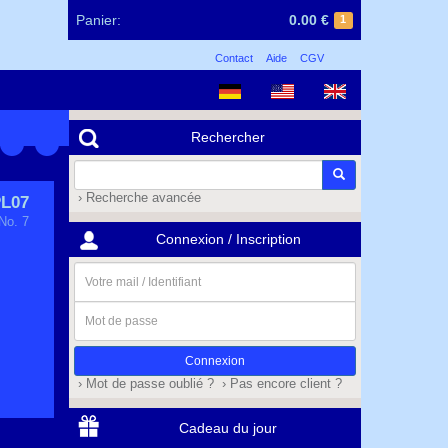
Panier:
0.00 €
1
Contact
Aide
CGV
Rechercher
› Recherche avancée
L07
No. 7
Connexion / Inscription
Votre
mail
/
Mot
Identifiant
de
passe
› Mot de passe oublié ?
› Pas encore client ?
Cadeau du jour