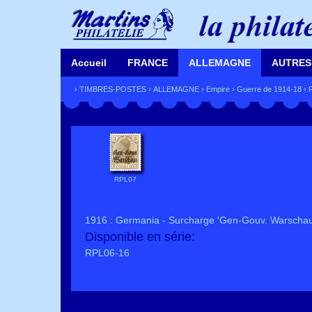
Accueil
FRANCE
ALLEMAGNE
AUTRES
›
TIMBRES-POSTES
›
ALLEMAGNE
›
Empire
›
Guerre de 1914-18
› 
RPL07
1916 : Germania - Surcharge 'Gen-Gouv. Warschau'
Disponible en série:
RPL06-16