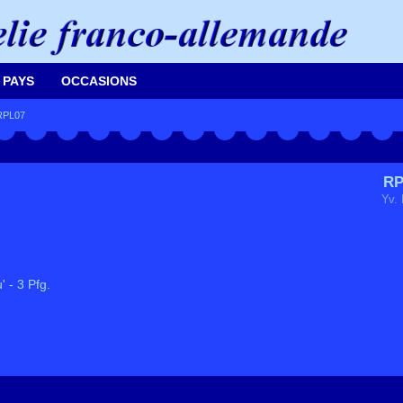
 PAYS
OCCASIONS
RPL07
RP
Yv. 
 - 3 Pfg.