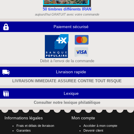
50 timbres différents IRAN
aujourd'hui GRATUIT avec votre commande
Paiement sécurisé
Débit à l'envoi de la commande
Livraison rapide
LIVRAISON IMMEDIATE ASSUREE CONTRE TOUT RISQUE
Lexique
Consulter notre lexique philatélique
Informations légales
Mon compte
Frais et délais de livraison
Accéder à mon compte
Garanties
Devenir client