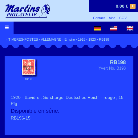
0.00 €
1
Contact
Aide
CGV
›
TIMBRES-POSTES
›
ALLEMAGNE
›
Empire
›
1918 - 1923
› RB198
RB198
Yvert No. B198
RB198
1920 - Bavière : Surcharge 'Deutsches Reich' - rouge ; 15
Pfg.
Disponible en série:
RB196-15