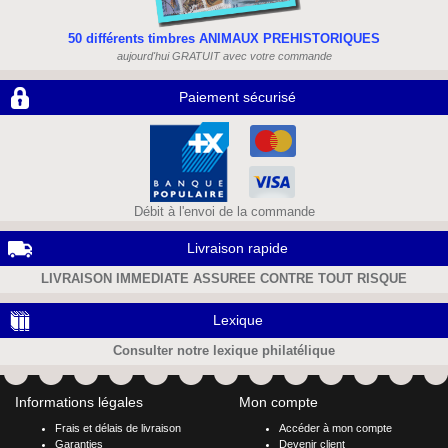
50 différents timbres ANIMAUX PREHISTORIQUES
aujourd'hui GRATUIT avec votre commande
Paiement sécurisé
Débit à l'envoi de la commande
Livraison rapide
LIVRAISON IMMEDIATE ASSUREE CONTRE TOUT RISQUE
Lexique
Consulter notre lexique philatélique
Informations légales
Mon compte
Frais et délais de livraison
Accéder à mon compte
Garanties
Devenir client