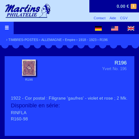
0.00 €
1
Contact
Aide
CGV
›
TIMBRES-POSTES
›
ALLEMAGNE
›
Empire
›
1918 - 1923
› R196
R196
Yvert No. 196
R196
1922 - Cor postal : Filigrane 'gaufres' - violet et rose ; 2 Mk.
Disponible en série:
RINFLA
R160-98