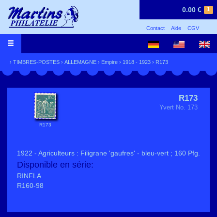
0.00 €
1
Contact
Aide
CGV
›
TIMBRES-POSTES
›
ALLEMAGNE
›
Empire
›
1918 - 1923
› R173
R173
Yvert No. 173
R173
1922 - Agriculteurs : Filigrane 'gaufres' - bleu-vert ; 160 Pfg.
Disponible en série:
RINFLA
R160-98