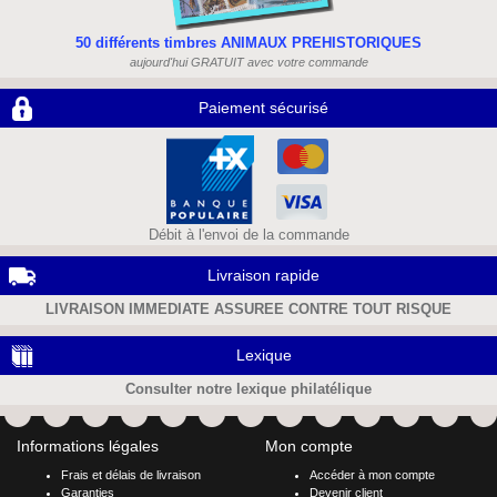
50 différents timbres ANIMAUX PREHISTORIQUES
aujourd'hui GRATUIT avec votre commande
Paiement sécurisé
Débit à l'envoi de la commande
Livraison rapide
LIVRAISON IMMEDIATE ASSUREE CONTRE TOUT RISQUE
Lexique
Consulter notre lexique philatélique
Informations légales
Mon compte
Frais et délais de livraison
Accéder à mon compte
Garanties
Devenir client