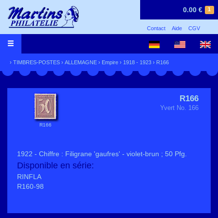
0.00 €
1
Contact
Aide
CGV
›
TIMBRES-POSTES
›
ALLEMAGNE
›
Empire
›
1918 - 1923
› R166
R166
Yvert No. 166
R166
1922 - Chiffre : Filigrane 'gaufres' - violet-brun ; 50 Pfg.
Disponible en série:
RINFLA
R160-98