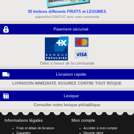
50 timbres differents FRUITS et LEGUMES
aujourd'hui GRATUIT avec votre commande
Paiement sécurisé
Débit à l'envoi de la commande
Livraison rapide
LIVRAISON IMMEDIATE ASSUREE CONTRE TOUT RISQUE
Lexique
Consulter notre lexique philatélique
Informations légales
Mon compte
Frais et délais de livraison
Accéder à mon compte
Garanties
Devenir client