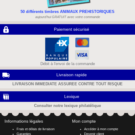
50 différents timbres ANIMAUX PREHISTORIQUES
aujourd'hui GRATUIT avec votre commande
Paiement sécurisé
Débit à l'envoi de la commande
Livraison rapide
LIVRAISON IMMEDIATE ASSUREE CONTRE TOUT RISQUE
Lexique
Consulter notre lexique philatélique
Informations légales
Mon compte
Frais et délais de livraison
Accéder à mon compte
Garanties
Devenir client