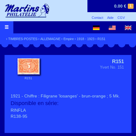
0.00 €
1
Contact
Aide
CGV
›
TIMBRES-POSTES
›
ALLEMAGNE
›
Empire
›
1918 - 1923
› R151
R151
Yvert No. 151
R151
1921 - Chiffre : Filigrane 'losanges' - brun-orange ; 5 Mk.
Disponible en série:
RINFLA
R138-95