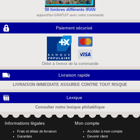
50 timbres différents IRAN
aujourd'hui GRATUIT avec votre commande
Paiement sécurisé
Débit à l'envoi de la commande
Livraison rapide
LIVRAISON IMMEDIATE ASSUREE CONTRE TOUT RISQUE
Lexique
Consulter notre lexique philatélique
Informations légales
Mon compte
Frais et délais de livraison
Accéder à mon compte
Garanties
Devenir client