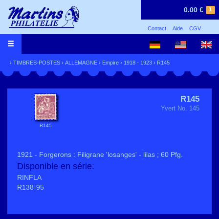
0.00 €
1
Contact
Aide
CGV
›
TIMBRES-POSTES
›
ALLEMAGNE
›
Empire
›
1918 - 1923
› R145
R145
Yvert No. 145
R145
1921 - Forgerons : Filigrane 'losanges' - lilas ; 60 Pfg.
Disponible en série:
RINFLA
R138-95