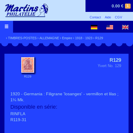
0.00 €
1
Contact
Aide
CGV
›
TIMBRES-POSTES
›
ALLEMAGNE
›
Empire
›
1918 - 1923
› R129
R129
Yvert No. 129
R129
1920 - Germania : Filigrane 'losanges' - vermillon et lilas ;
1¼ Mk.
Disponible en série:
RINFLA
R119-31