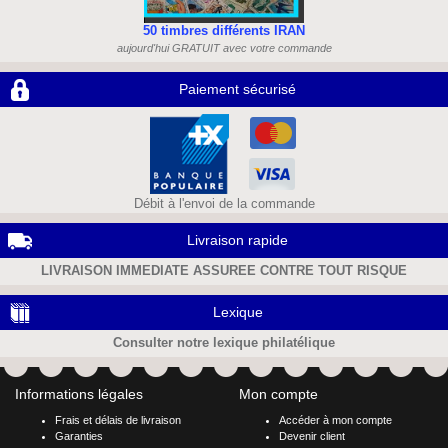
50 timbres différents IRAN
aujourd'hui GRATUIT avec votre commande
Paiement sécurisé
Débit à l'envoi de la commande
Livraison rapide
LIVRAISON IMMEDIATE ASSUREE CONTRE TOUT RISQUE
Lexique
Consulter notre lexique philatélique
Informations légales
Mon compte
Frais et délais de livraison
Accéder à mon compte
Garanties
Devenir client