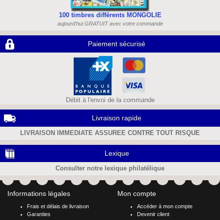
100 timbres différents MONGOLIE
aujourd'hui GRATUIT avec votre commande
Paiement sécurisé
Débit à l'envoi de la commande
Livraison rapide
LIVRAISON IMMEDIATE ASSUREE CONTRE TOUT RISQUE
Lexique
Consulter notre lexique philatélique
Informations légales
Mon compte
Frais et délais de livraison
Accéder à mon compte
Garanties
Devenir client