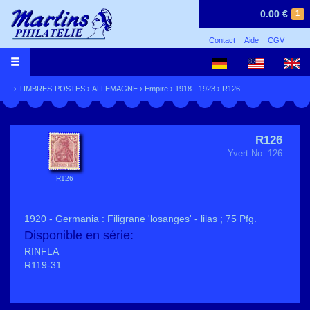
0.00 €
1
Contact
Aide
CGV
›
TIMBRES-POSTES
›
ALLEMAGNE
›
Empire
›
1918 - 1923
› R126
R126
Yvert No. 126
R126
1920 - Germania : Filigrane 'losanges' - lilas ; 75 Pfg.
Disponible en série:
RINFLA
R119-31