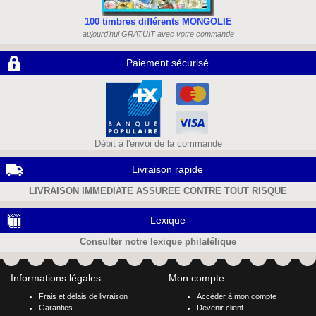
100 timbres différents MONGOLIE
aujourd'hui GRATUIT avec votre commande
Paiement sécurisé
Débit à l'envoi de la commande
Livraison rapide
LIVRAISON IMMEDIATE ASSUREE CONTRE TOUT RISQUE
Lexique
Consulter notre lexique philatélique
Informations légales
Mon compte
Frais et délais de livraison
Accéder à mon compte
Garanties
Devenir client