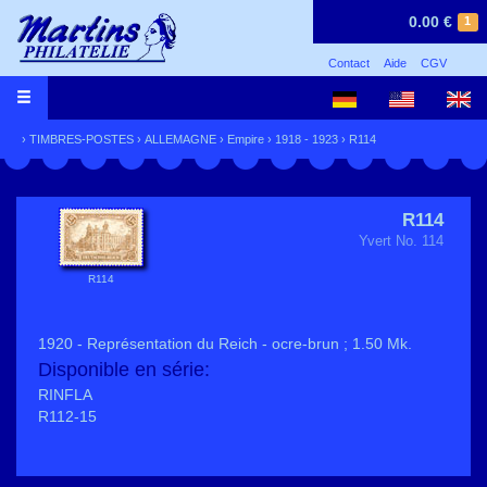
0.00 €
1
Contact
Aide
CGV
›
TIMBRES-POSTES
›
ALLEMAGNE
›
Empire
›
1918 - 1923
› R114
R114
Yvert No. 114
R114
1920 - Représentation du Reich - ocre-brun ; 1.50 Mk.
Disponible en série:
RINFLA
R112-15