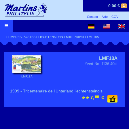
0.00 €
1
Contact
Aide
CGV
›
TIMBRES-POSTES
›
LIECHTENSTEIN
›
Mini-Feuillets
› LMF18A
LMF18A
Yvert No. 1136-40st
LMF18A
1999 - Tricentenaire de l'Unterland liechtensteinois
00
7,
€