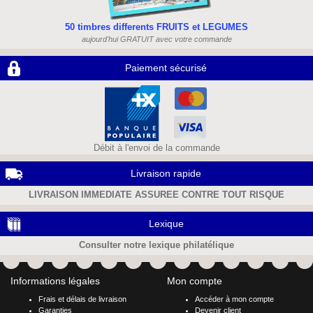
50 timbres differents FRUITS et LEGUMES
aujourd'hui GRATUIT avec votre commande
Paiement sécurisé
Débit à l'envoi de la commande
Livraison rapide
LIVRAISON IMMEDIATE ASSUREE CONTRE TOUT RISQUE
Lexique
Consulter notre lexique philatélique
Informations légales
Mon compte
Frais et délais de livraison
Accéder à mon compte
Garanties
Devenir client