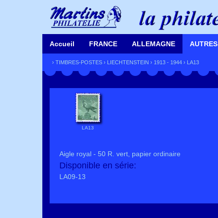
Accueil
FRANCE
ALLEMAGNE
AUTRES
›
TIMBRES-POSTES
›
LIECHTENSTEIN
›
1913 - 1944
› LA13
LA13
Aigle royal - 50 R. vert, papier ordinaire
Disponible en série:
LA09-13