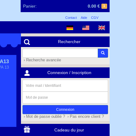
Panier:
0.00 €
1
Contact
Aide
CGV
Rechercher
› Recherche avancée
A13
PA 13
Connexion / Inscription
Votre
mail
/
Mot
Identifiant
de
passe
› Mot de passe oublié ?
› Pas encore client ?
Cadeau du jour