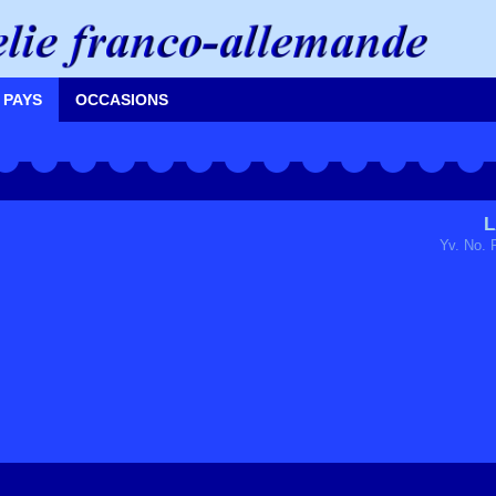
 PAYS
OCCASIONS
L
Yv. No. 