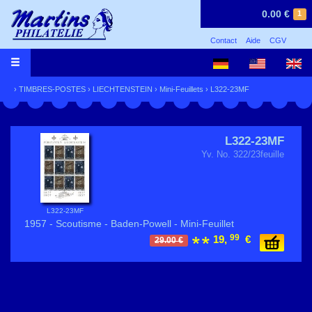
0.00 €
1
Contact
Aide
CGV
›
TIMBRES-POSTES
›
LIECHTENSTEIN
›
Mini-Feuillets
› L322-23MF
L322-23MF
Yv. No. 322/23feuille
L322-23MF
1957 - Scoutisme - Baden-Powell - Mini-Feuillet
99
19,
€
29.00 €