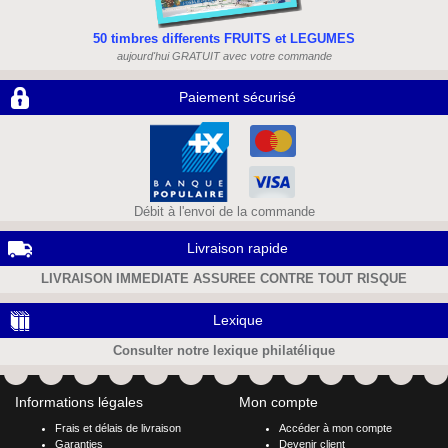
50 timbres differents FRUITS et LEGUMES
aujourd'hui GRATUIT avec votre commande
Paiement sécurisé
Débit à l'envoi de la commande
Livraison rapide
LIVRAISON IMMEDIATE ASSUREE CONTRE TOUT RISQUE
Lexique
Consulter notre lexique philatélique
Informations légales
Mon compte
Frais et délais de livraison
Accéder à mon compte
Garanties
Devenir client