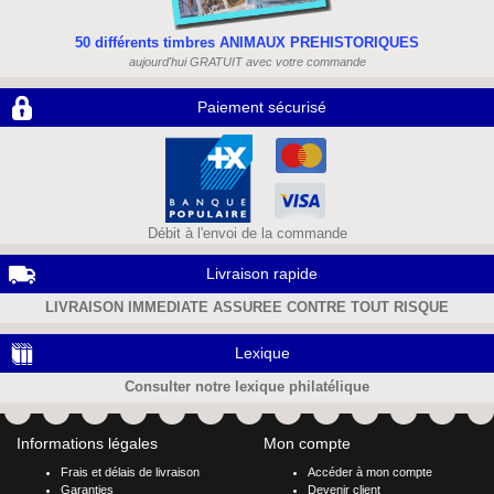
50 différents timbres ANIMAUX PREHISTORIQUES
aujourd'hui GRATUIT avec votre commande
Paiement sécurisé
Débit à l'envoi de la commande
Livraison rapide
LIVRAISON IMMEDIATE ASSUREE CONTRE TOUT RISQUE
Lexique
Consulter notre lexique philatélique
Informations légales
Mon compte
Frais et délais de livraison
Accéder à mon compte
Garanties
Devenir client