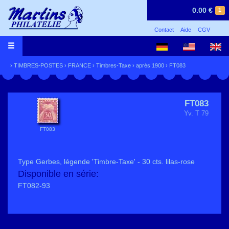
0.00 €
1
Contact
Aide
CGV
›
TIMBRES-POSTES
›
FRANCE
›
Timbres-Taxe
›
après 1900
› FT083
FT083
Yv. T 79
FT083
Type Gerbes, légende 'Timbre-Taxe' - 30 cts. lilas-rose
Disponible en série:
FT082-93