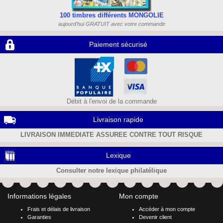
100 timbres différents MONGOLIE
aujourd'hui GRATUIT avec votre commande
Paiement sécurisé
Débit à l'envoi de la commande
Livraison rapide
LIVRAISON IMMEDIATE ASSUREE CONTRE TOUT RISQUE
Lexique
Consulter notre lexique philatélique
Informations légales
Mon compte
Frais et délais de livraison
Accéder à mon compte
Garanties
Devenir client