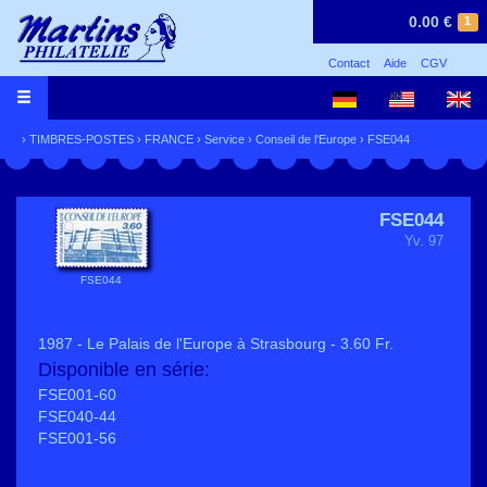
0.00 €
1
Contact
Aide
CGV
›
TIMBRES-POSTES
›
FRANCE
›
Service
›
Conseil de l'Europe
› FSE044
FSE044
Yv. 97
FSE044
1987 - Le Palais de l'Europe à Strasbourg - 3.60 Fr.
Disponible en série:
FSE001-60
FSE040-44
FSE001-56