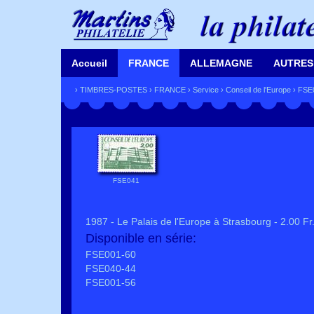
Accueil
FRANCE
ALLEMAGNE
AUTRES
›
TIMBRES-POSTES
›
FRANCE
›
Service
›
Conseil de l'Europe
› FSE
FSE041
1987 - Le Palais de l'Europe à Strasbourg - 2.00 Fr
Disponible en série:
FSE001-60
FSE040-44
FSE001-56