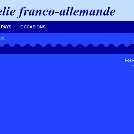
 PAYS
OCCASIONS
041
FSE
Y
.