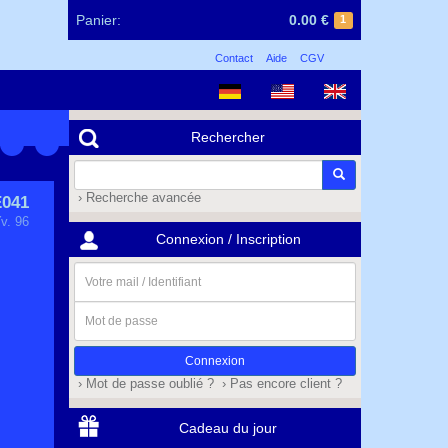
Panier:
0.00 €
1
Contact
Aide
CGV
Rechercher
› Recherche avancée
041
v. 96
Connexion / Inscription
Votre
mail
/
Mot
Identifiant
de
passe
› Mot de passe oublié ?
› Pas encore client ?
Cadeau du jour