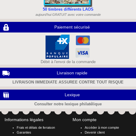
50 timbres différents LAOS
aujourd'hui GRATUIT avec votre commande
Paiement sécurisé
Débit à l'envoi de la commande
Livraison rapide
LIVRAISON IMMEDIATE ASSUREE CONTRE TOUT RISQUE
Lexique
Consulter notre lexique philatélique
Informations légales
Mon compte
Frais et délais de livraison
Accéder à mon compte
Garanties
Devenir client