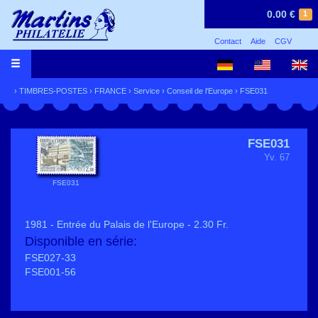
0.00 €
1
Contact
Aide
CGV
›
TIMBRES-POSTES
›
FRANCE
›
Service
›
Conseil de l'Europe
› FSE031
FSE031
Yv. 67
FSE031
1981 - Entrée du Palais de l'Europe - 2.30 Fr.
Disponible en série:
FSE027-33
FSE001-56