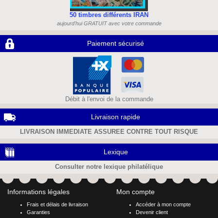
50 timbres différents IRAN
aujourd'hui GRATUIT avec votre commande
Paiement sécurisé
Débit à l'envoi de la commande
Livraison rapide
LIVRAISON IMMEDIATE ASSUREE CONTRE TOUT RISQUE
Lexique
Consulter notre lexique philatélique
Informations légales
Mon compte
Frais et délais de livraison
Accéder à mon compte
Garanties
Devenir client