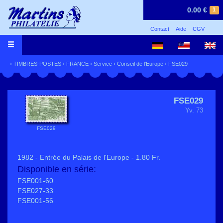
0.00 €
1
Contact
Aide
CGV
›
TIMBRES-POSTES
›
FRANCE
›
Service
›
Conseil de l'Europe
› FSE029
FSE029
Yv. 73
FSE029
1982 - Entrée du Palais de l'Europe - 1.80 Fr.
Disponible en série:
FSE001-60
FSE027-33
FSE001-56