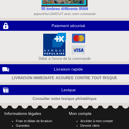
50 timbres différents IRAN
aujourd'hui GRATUIT avec votre commande
Paiement sécurisé
Débit à l'envoi de la commande
Livraison rapide
LIVRAISON IMMEDIATE ASSUREE CONTRE TOUT RISQUE
Lexique
Consulter notre lexique philatélique
Informations légales
Mon compte
Frais et délais de livraison
Accéder à mon compte
Garanties
Devenir client