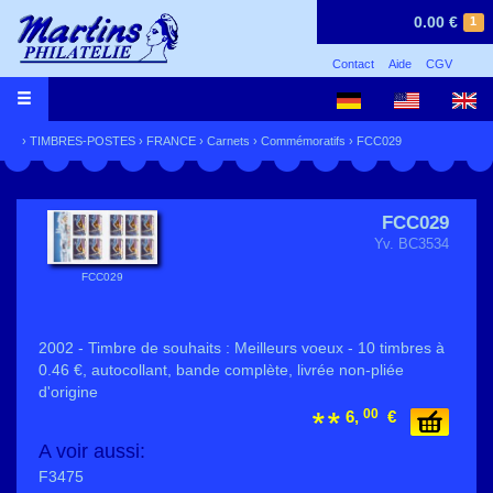
0.00 €
1
Contact
Aide
CGV
›
TIMBRES-POSTES
›
FRANCE
›
Carnets
›
Commémoratifs
› FCC029
FCC029
Yv. BC3534
FCC029
2002 - Timbre de souhaits : Meilleurs voeux - 10 timbres à
0.46 €, autocollant, bande complète, livrée non-pliée
d'origine
00
6,
€
A voir aussi:
F3475