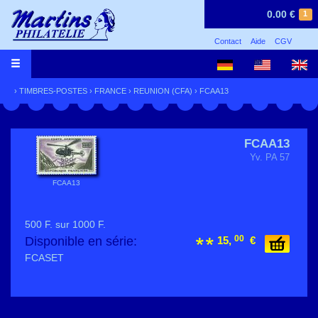
0.00 €
1
Contact
Aide
CGV
›
TIMBRES-POSTES
›
FRANCE
›
REUNION (CFA)
› FCAA13
FCAA13
Yv. PA 57
FCAA13
500 F. sur 1000 F.
00
Disponible en série:
15,
€
FCASET