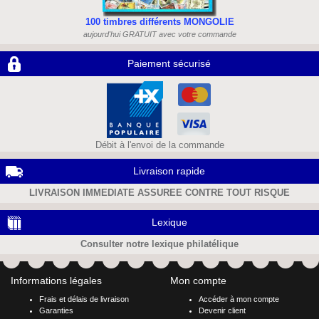
100 timbres différents MONGOLIE
aujourd'hui GRATUIT avec votre commande
Paiement sécurisé
Débit à l'envoi de la commande
Livraison rapide
LIVRAISON IMMEDIATE ASSUREE CONTRE TOUT RISQUE
Lexique
Consulter notre lexique philatélique
Informations légales
Mon compte
Frais et délais de livraison
Accéder à mon compte
Garanties
Devenir client