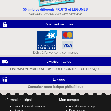
50 timbres differents FRUITS et LEGUMES
aujourd'hui GRATUIT avec votre commande
Paiement sécurisé
Débit à l'envoi de la commande
Livraison rapide
LIVRAISON IMMEDIATE ASSUREE CONTRE TOUT RISQUE
Lexique
Consulter notre lexique philatélique
Informations légales
Mon compte
Frais et délais de livraison
Accéder à mon compte
Garanties
Devenir client