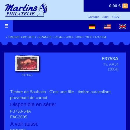
0.00 €
1
Contact
Aide
CGV
›
TIMBRES-POSTES
›
FRANCE
›
Poste
›
2000 - 2009
›
2005
› F3753A
F3753A
Yv. AA54
(3804)
F3753A
Timbre de Souhaits : C'est une fille - timbre autocollant,
provenant de carnet
Disponible en série:
F3753-54A
FAC2005
A voir aussi: